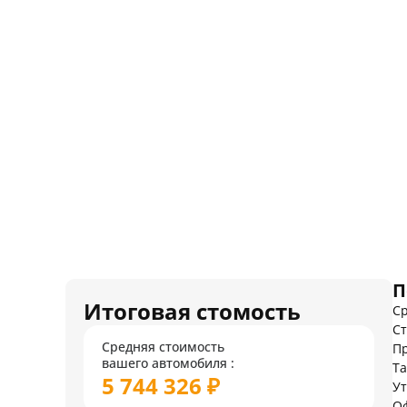
П
Итоговая стомость
Ср
Ст
Средняя стоимость
Пр
вашего автомобиля :
Т
5 744 326 ₽
У
О