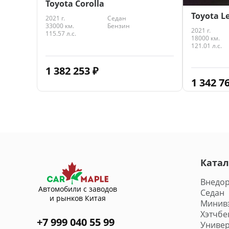
Toyota Corolla
Toyota Le
2021 г.
Седан
33000 км.
Бензин
2021 г.
115.57 л.с.
18000 км.
121.01 л.с.
1 382 253
₽
1 342 7
Катал
Внедо
Автомобили с заводов
Седан
и рынков Китая
Минив
Хэтчбе
+7 999 040 55 99
Универ