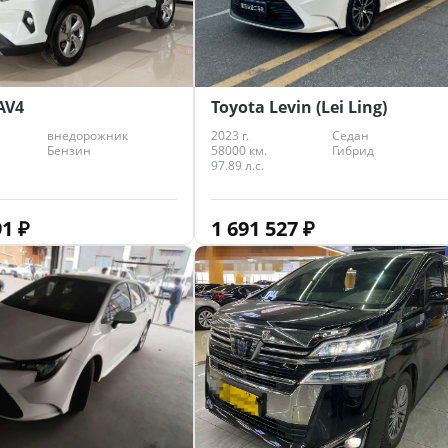
Toyota Levin (Lei Ling)
AV4
2023 г.
Седан
внедорожник
58000 км.
Гибрид
Бензин
97.89 л.с.
1 691 527
₽
91
₽