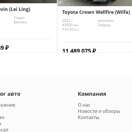
vin (Lei Ling)
Toyota Crown Wellfire (Wilfa)
Седан
2022 г.
минивэн
Бензин
43000 км.
Гибрид
116.93 л.с.
69
₽
11 489 075
₽
ог авто
Компания
рожник
О нас
Новости и обзоры
эн
Контакты
к
сал