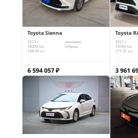
Toyota R
Toyota Sienna
2021 г.
2023 г.
минивэн
33000 км.
58000 км.
Гибрид
171.31 л.с.
188.99 л.с.
3 961 6
6 594 057
₽