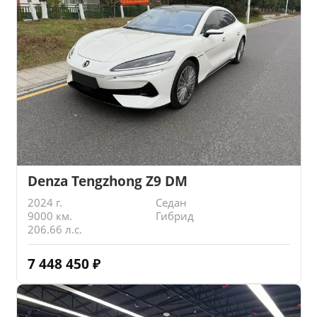
Denza Tengzhong Z9 DM
2024 г.
Седан
9000 км.
Гибрид
206.66 л.с.
7 448 450
₽