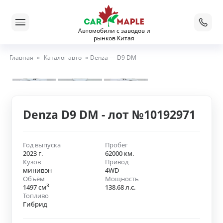
Автомобили с заводов и
рынков Китая
Главная
»
Каталог авто
»
Denza — D9 DM
Denza D9 DM - лот №10192971
Год выпуска
Пробег
2023 г.
62000 км.
Кузов
Привод
минивэн
4WD
Объём
Мощность
3
1497 см
138.68 л.с.
Топливо
Гибрид