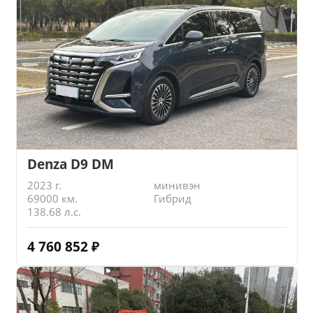
Denza D9 DM
2023 г.
минивэн
69000 км.
Гибрид
138.68 л.с.
4 760 852
₽