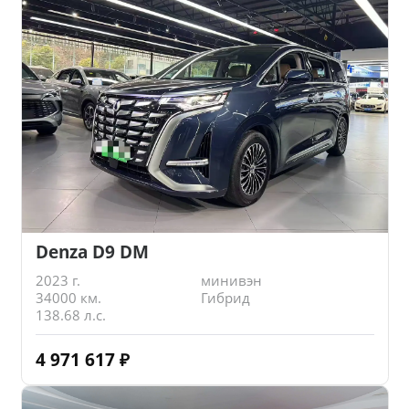
Denza D9 DM
2023 г.
минивэн
34000 км.
Гибрид
138.68 л.с.
4 971 617
₽