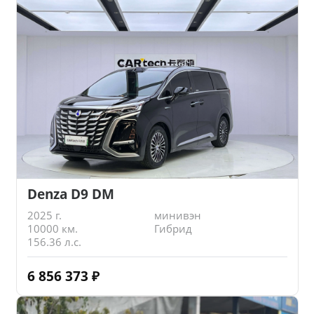
Denza D9 DM
2025 г.
минивэн
10000 км.
Гибрид
156.36 л.с.
6 856 373
₽