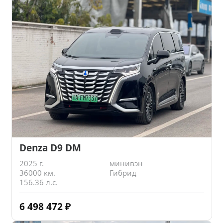
Denza D9 DM
2025 г.
минивэн
36000 км.
Гибрид
156.36 л.с.
6 498 472
₽