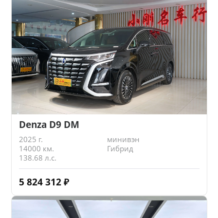
Denza D9 DM
2025 г.
минивэн
14000 км.
Гибрид
138.68 л.с.
5 824 312
₽