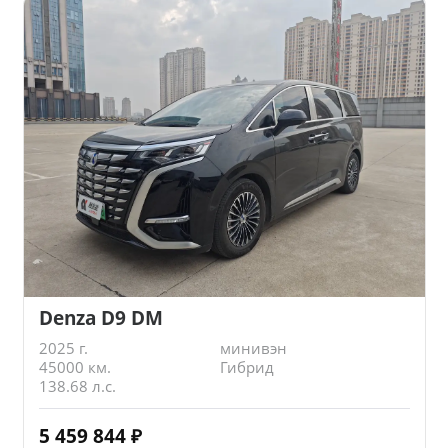
Denza D9 DM
2025 г.
минивэн
45000 км.
Гибрид
138.68 л.с.
5 459 844
₽