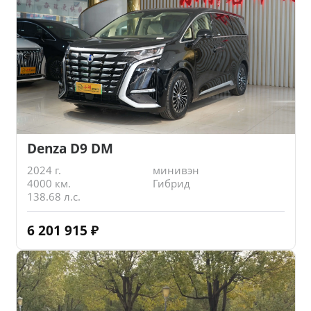
Denza D9 DM
2024 г.
минивэн
4000 км.
Гибрид
138.68 л.с.
6 201 915
₽