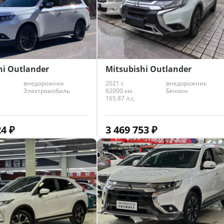
Mitsubishi Outlander
hi Outlander
2021 г.
внедорожник
внедорожник
62000 км.
Бензин
Электромобиль
165.87 л.с.
3 469 753
₽
24
₽