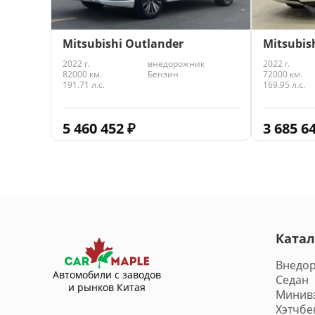
Mitsubish
Mitsubishi Outlander
2022 г.
2022 г.
внедорожник
72000 км.
82000 км.
Бензин
169.95 л.с.
191.71 л.с.
3 685 6
5 460 452
₽
Катал
Внедо
Автомобили с заводов
Седан
и рынков Китая
Минив
Хэтчбе