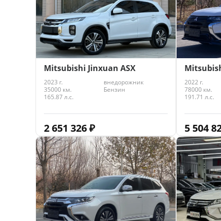
Mitsubishi Jinxuan ASX
Mitsubis
2023 г.
внедорожник
2022 г.
35000 км.
Бензин
78000 км.
165.87 л.с.
191.71 л.с.
2 651 326
₽
5 504 8