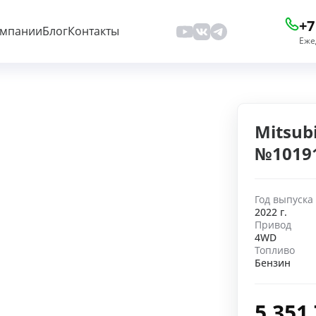
+7
омпании
Блог
Контакты
Еже
Mitsubi
№1019
Год выпуска
2022 г.
Привод
4WD
Топливо
Бензин
5 351