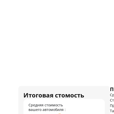
П
Итоговая стомость
Ср
Ст
Средняя стоимость
Пр
вашего автомобиля :
Т