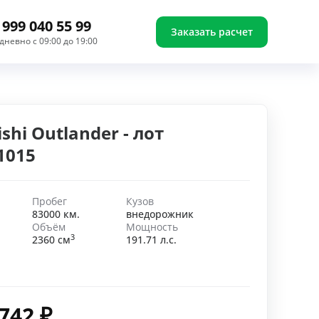
 999 040 55 99
Заказать расчет
дневно с 09:00 до 19:00
shi Outlander - лот
1015
Пробег
Кузов
83000 км.
внедорожник
Объём
Мощность
3
2360 см
191.71 л.с.
 742
₽