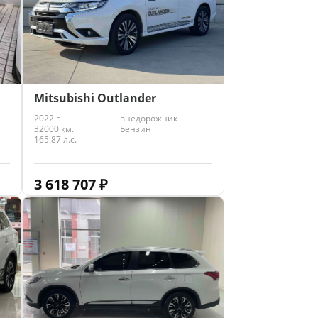
Mitsubishi Outlander
2022 г.
внедорожник
32000 км.
Бензин
165.87 л.с.
3 618 707
₽