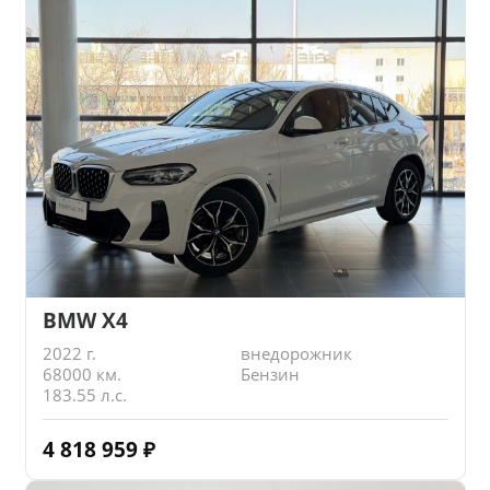
BMW X4
2022 г.
внедорожник
68000 км.
Бензин
183.55 л.с.
4 818 959
₽