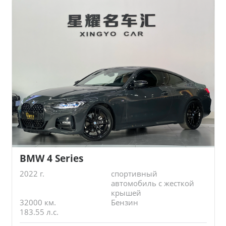
BMW 4 Series
2022 г.
спортивный
автомобиль с жесткой
крышей
32000 км.
Бензин
183.55 л.с.