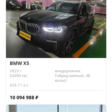
BMW X5
2023 г.
внедорожник
62000 км.
Гибрид (мягкий, 48
вольт)
333.11 л.с.
10 094 988
₽