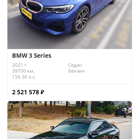
BMW 3 Series
2021 г.
Седан
39700 км.
Бензин
156.36 л.с.
2 521 578
₽