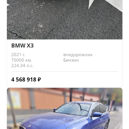
BMW X3
2021 г.
внедорожник
70000 км.
Бензин
224.34 л.с.
4 568 918
₽