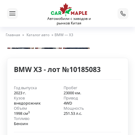
Автомобили с заводов и
рынков Китая
Главная
»
Каталог авто
»
BMW — X3
BMW X3 - лот №10185083
Год выпуска
Пробег
2023 г.
23000 км.
Кузов
Привод
внедорожник
4WD
Объём
Мощность
3
1998 см
251.53 л.с.
Топливо
Бензин