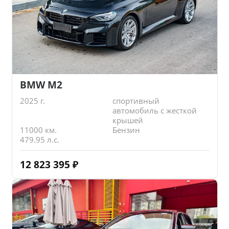
BMW M2
2025 г.
спортивный
автомобиль с жесткой
крышей
11000 км.
Бензин
479.95 л.с.
12 823 395
₽