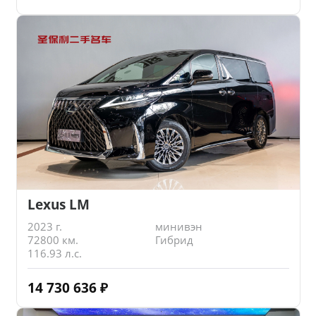
Lexus LM
2023 г.
минивэн
72800 км.
Гибрид
116.93 л.с.
14 730 636
₽