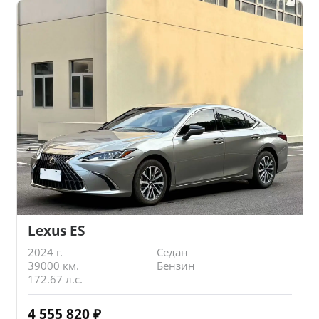
Lexus ES
2024 г.
Седан
39000 км.
Бензин
172.67 л.с.
4 555 820
₽