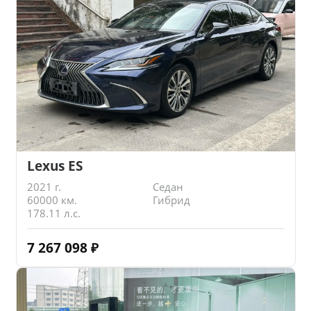
Lexus ES
2021 г.
Седан
60000 км.
Гибрид
178.11 л.с.
7 267 098
₽