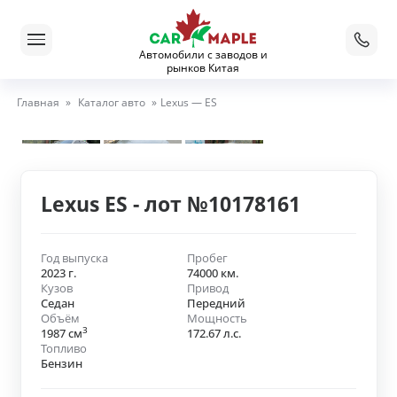
Автомобили с заводов и
рынков Китая
Главная
»
Каталог авто
»
Lexus — ES
Lexus ES - лот №10178161
Год выпуска
Пробег
2023 г.
74000 км.
Кузов
Привод
Седан
Передний
Объём
Мощность
3
1987 см
172.67 л.с.
Топливо
Бензин