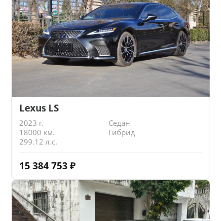
Lexus LS
2023 г.
Седан
18000 км.
Гибрид
299.12 л.с.
15 384 753
₽