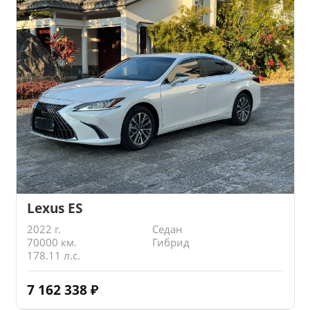
Lexus ES
2022 г.
Седан
70000 км.
Гибрид
178.11 л.с.
7 162 338
₽