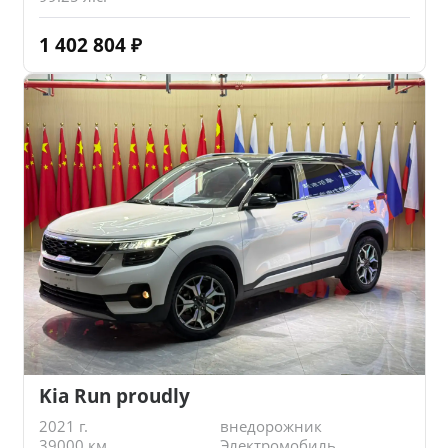
1 402 804
₽
Kia Run proudly
2021 г.
внедорожник
39000 км.
Электромобиль