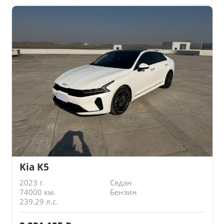
Kia K5
2023 г.
Седан
74000 км.
Бензин
239.29 л.с.