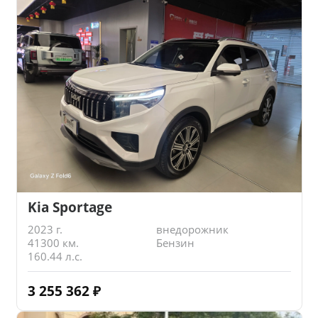
Kia Sportage
2023 г.
внедорожник
41300 км.
Бензин
160.44 л.с.
3 255 362
₽