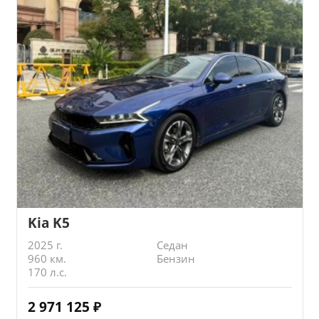
Kia K5
2025 г.
Седан
960 км.
Бензин
170 л.с.
2 971 125
₽