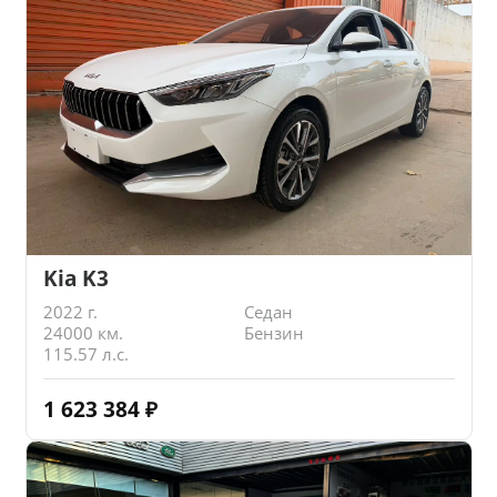
Kia K3
2022 г.
Седан
24000 км.
Бензин
115.57 л.с.
1 623 384
₽