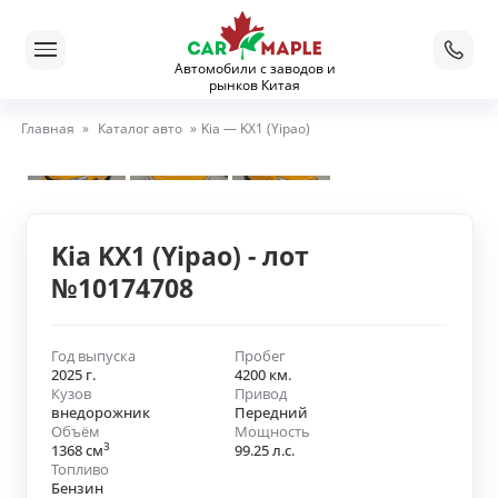
Автомобили с заводов и
рынков Китая
Главная
»
Каталог авто
»
Kia — KX1 (Yipao)
Kia KX1 (Yipao) - лот
№10174708
Год выпуска
Пробег
2025 г.
4200 км.
Кузов
Привод
внедорожник
Передний
Объём
Мощность
3
1368 см
99.25 л.с.
Топливо
Бензин