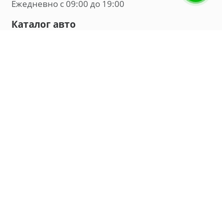
Ежедневно с 09:00 до 19:00
Каталог авто
Внедорожник
Седан
Минивэн
Хэтчбек
Универсал
Компания
О нас
Новости и обзоры
Контакты
Мы в социальных сетях:
Владивосток, улица Калинина, д. 230, офис 8