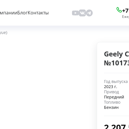
+7
омпании
Блог
Контакты
Еже
yue)
Geely C
№1017
Год выпуска
2023 г.
Привод
Передний
Топливо
Бензин
2 207