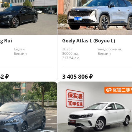
g Rui
Geely Atlas L (Boyue L)
Седан
2023 г.
внедорожник
Бензин
36000 км.
Бензин
217.54 л.с.
62
₽
3 405 806
₽