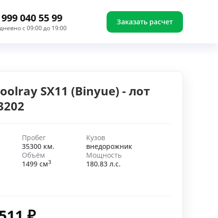
 999 040 55 99
Заказать расчет
дневно с 09:00 до 19:00
oolray SX11 (Binyue) - лот
3202
Пробег
Кузов
35300 км.
внедорожник
Объём
Мощность
3
1499 см
180.83 л.с.
 511
₽