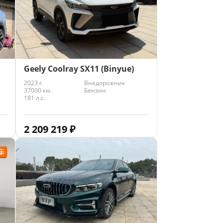
Geely Coolray SX11 (Binyue)
2023 г.
Внедорожник
37000 км.
Бензин
181 л.с.
2 209 219
₽