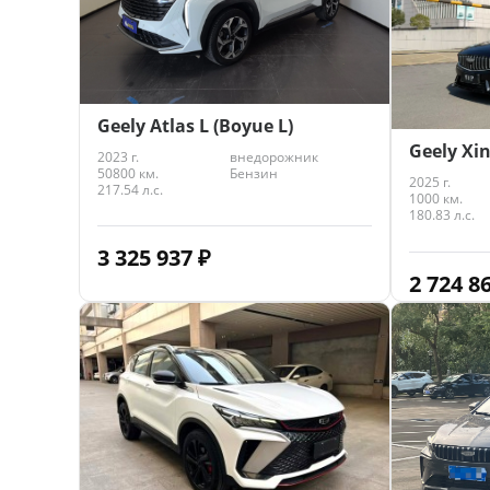
Geely Atlas L (Boyue L)
Geely Xin
2023 г.
внедорожник
50800 км.
Бензин
2025 г.
217.54 л.с.
1000 км.
180.83 л.с.
3 325 937
₽
2 724 8