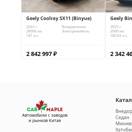
Geely Coolray SX11 (Binyue)
Geely Bin
2022 г.
Внедорожник
2025 г.
28000 км.
Электромобиль
2000 км.
181 л.с.
180.83 л.с.
2 842 997
₽
2 342 4
Катал
Внедо
Автомобили с заводов
Седан
и рынков Китая
Минив
Хэтчбе