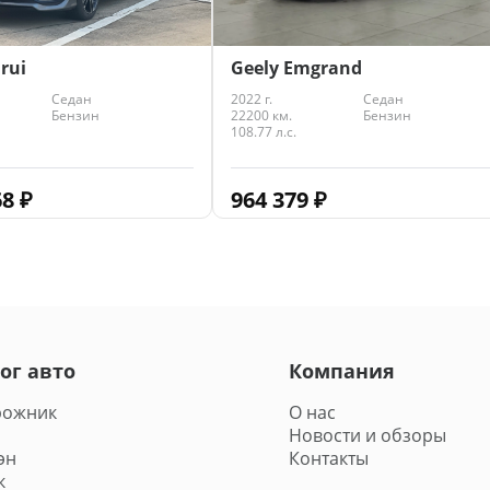
rui
Geely Emgrand
Седан
2022 г.
Седан
Бензин
22200 км.
Бензин
108.77 л.с.
68
₽
964 379
₽
ог авто
Компания
рожник
О нас
Новости и обзоры
эн
Контакты
к