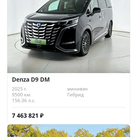
Denza D9 DM
2025 г.
минивэн
9500 км.
Гибрид
156.36 л.с.
7 463 821
₽