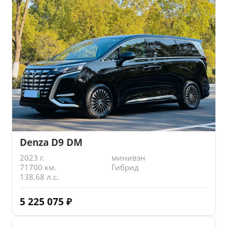
Denza D9 DM
2023 г.
минивэн
71700 км.
Гибрид
138.68 л.с.
5 225 075
₽