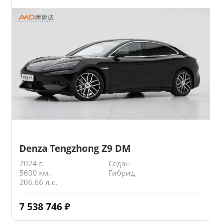
Denza Tengzhong Z9 DM
2024 г.
Седан
5600 км.
Гибрид
206.66 л.с.
7 538 746
₽