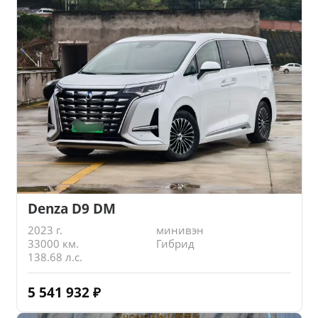
Denza D9 DM
2023 г.
минивэн
33000 км.
Гибрид
138.68 л.с.
5 541 932
₽