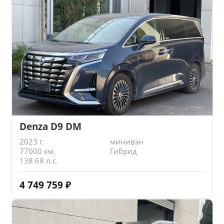
Denza D9 DM
2023 г.
минивэн
77000 км.
Гибрид
138.68 л.с.
4 749 759
₽