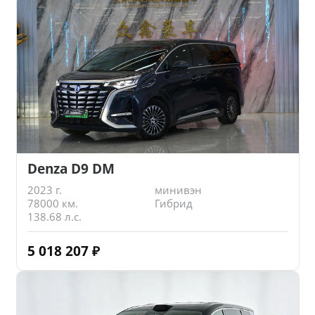
Denza D9 DM
2023 г.
минивэн
78000 км.
Гибрид
138.68 л.с.
5 018 207
₽