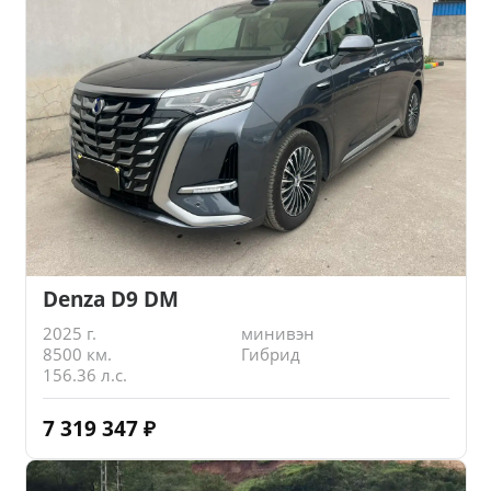
Denza D9 DM
2025 г.
минивэн
8500 км.
Гибрид
156.36 л.с.
7 319 347
₽