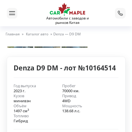
Автомобили с заводов и
рынков Китая
Главная
»
Каталог авто
»
Denza — D9 DM
Denza D9 DM - лот №10164514
Год выпуска
Пробег
2023 г.
70000 км.
Кузов
Привод
минивэн
4WD
Объём
Мощность
3
1497 см
138.68 л.с.
Топливо
Гибрид