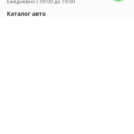
Ежедневно с 09:00 до 19:00
Каталог авто
Внедорожник
Седан
Минивэн
Хэтчбек
Универсал
Компания
О нас
Новости и обзоры
Контакты
Мы в социальных сетях:
Владивосток, улица Калинина, д. 230, офис 8