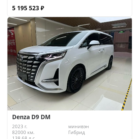
5 195 523
₽
Denza D9 DM
2023 г.
минивэн
82000 км.
Гибрид
138.68 л.с.