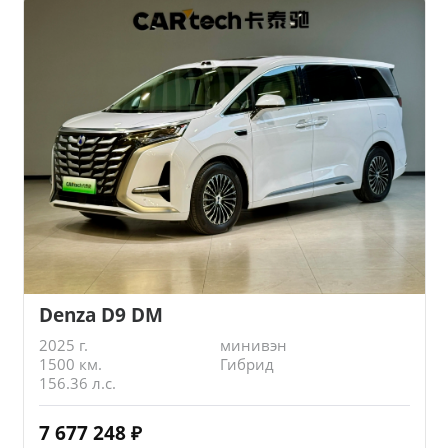
Denza D9 DM
2025 г.
минивэн
1500 км.
Гибрид
156.36 л.с.
7 677 248
₽