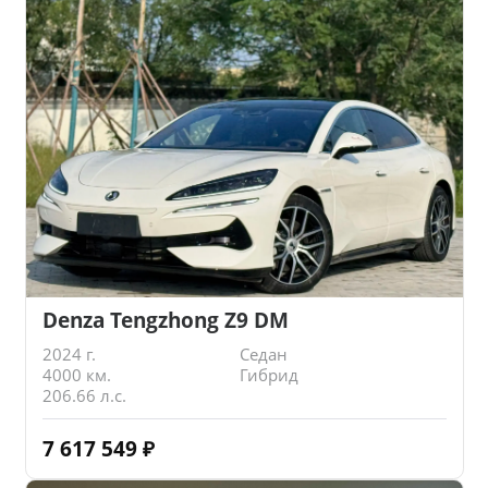
Denza Tengzhong Z9 DM
2024 г.
Седан
4000 км.
Гибрид
206.66 л.с.
7 617 549
₽