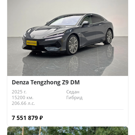
Denza Tengzhong Z9 DM
2025 г.
Седан
15200 км.
Гибрид
206.66 л.с.
7 551 879
₽