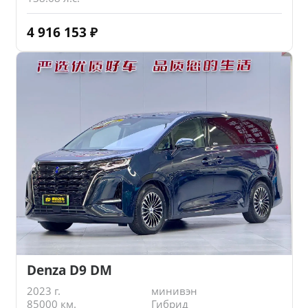
4 916 153
₽
Denza D9 DM
2023 г.
минивэн
85000 км.
Гибрид