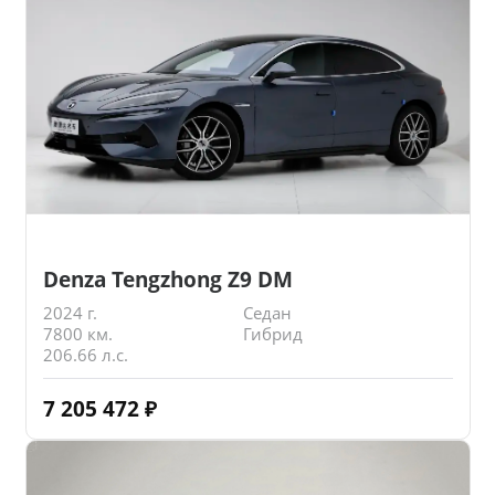
Denza Tengzhong Z9 DM
2024 г.
Седан
7800 км.
Гибрид
206.66 л.с.
7 205 472
₽