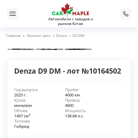
Автомобили с заводов и
рынков Китая
Главная
»
Каталог авто
»
Denza — D9 DM
Denza D9 DM - лот №10164502
Год выпуска
Пробег
2025 г.
4000 км.
Кузов
Привод
минивэн
4WD
Объём
Мощность
3
1497 см
138.68 л.с.
Топливо
Гибрид