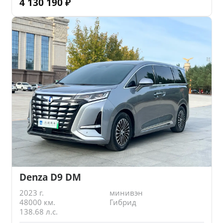
4 130 190
₽
Denza D9 DM
2023 г.
минивэн
48000 км.
Гибрид
138.68 л.с.