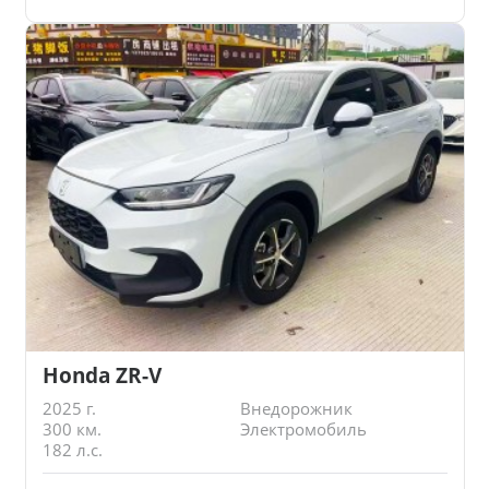
Honda ZR-V
2025 г.
Внедорожник
300 км.
Электромобиль
182 л.с.