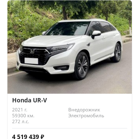
Honda UR-V
2021 г.
Внедорожник
59300 км.
Электромобиль
272 л.с.
4 519 439
₽