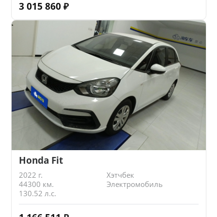
3 015 860
₽
Honda Fit
2022 г.
Хэтчбек
44300 км.
Электромобиль
130.52 л.с.