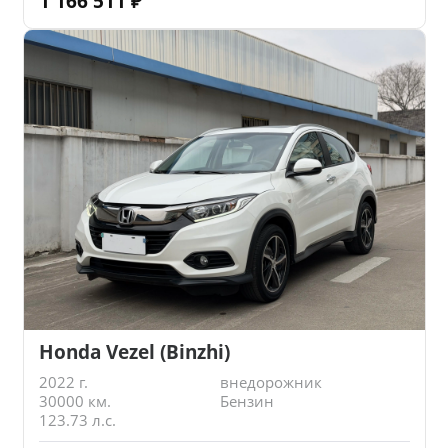
1 166 511
₽
Honda Vezel (Binzhi)
2022 г.
внедорожник
30000 км.
Бензин
123.73 л.с.