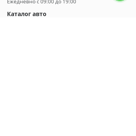
Ежедневно с 09:00 до 19:00
Каталог авто
Внедорожник
Седан
Минивэн
Хэтчбек
Универсал
Компания
О нас
Новости и обзоры
Контакты
Мы в социальных сетях:
Владивосток, улица Калинина, д. 230, офис 8