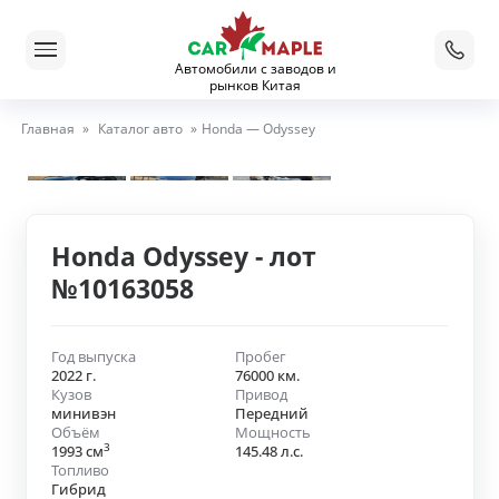
Автомобили с заводов и
рынков Китая
Главная
»
Каталог авто
»
Honda — Odyssey
Honda Odyssey - лот
№10163058
Год выпуска
Пробег
2022 г.
76000 км.
Кузов
Привод
минивэн
Передний
Объём
Мощность
3
1993 см
145.48 л.с.
Топливо
Гибрид