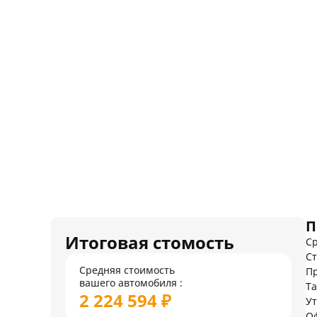
П
Итоговая стомость
Ср
Ст
Средняя стоимость
Пр
вашего автомобиля :
Т
2 224 594 ₽
У
О