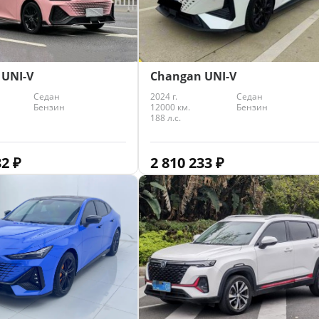
 UNI-V
Changan UNI-V
Седан
2024 г.
Седан
Бензин
12000 км.
Бензин
188 л.с.
32
₽
2 810 233
₽