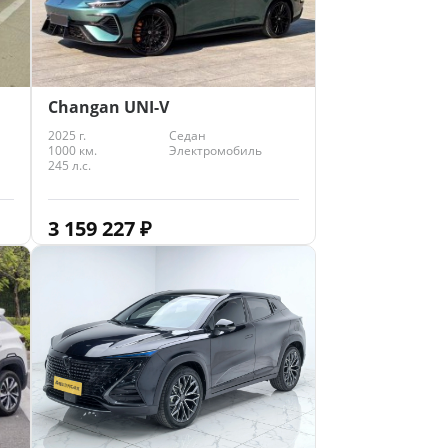
Changan UNI-V
2025 г.
Седан
1000 км.
Электромобиль
245 л.с.
3 159 227
₽