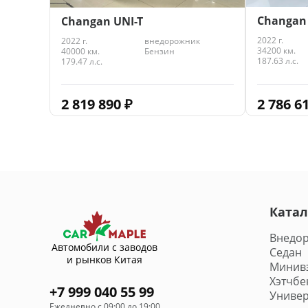
Changan
Changan UNI-T
2022 г.
2022 г.
внедорожник
34200 км.
40000 км.
Бензин
187.63 л.с.
179.47 л.с.
2 786 6
2 819 890
₽
Катал
Внедо
Автомобили с заводов
Седан
и рынков Китая
Минив
Хэтчбе
+7 999 040 55 99
Универ
Ежедневно с 09:00 до 19:00