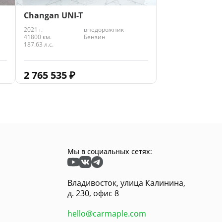
Changan UNI-T
2021 г.
внедорожник
41800 км.
Бензин
187.63 л.с.
2 765 535
₽
Мы в социальных сетях:
Владивосток, улица Калинина,
д. 230, офис 8
hello@carmaple.com