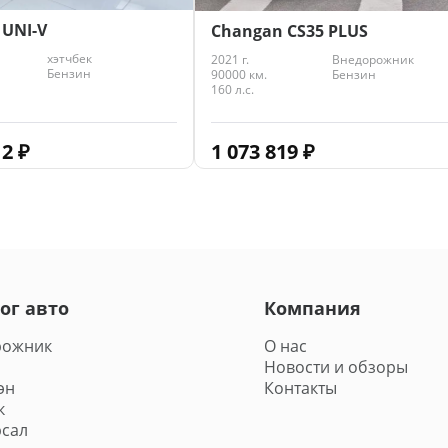
 UNI-V
Changan CS35 PLUS
хэтчбек
2021 г.
Внедорожник
Бензин
90000 км.
Бензин
160 л.с.
12
₽
1 073 819
₽
ог авто
Компания
рожник
О нас
Новости и обзоры
эн
Контакты
к
сал