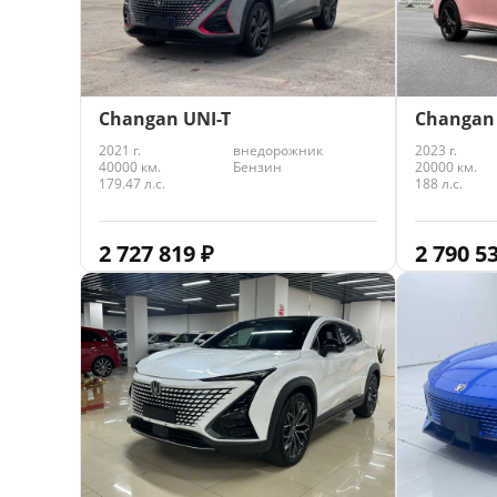
Changan UNI-T
Changan
2021 г.
внедорожник
2023 г.
40000 км.
Бензин
20000 км.
179.47 л.с.
188 л.с.
2 727 819
₽
2 790 5