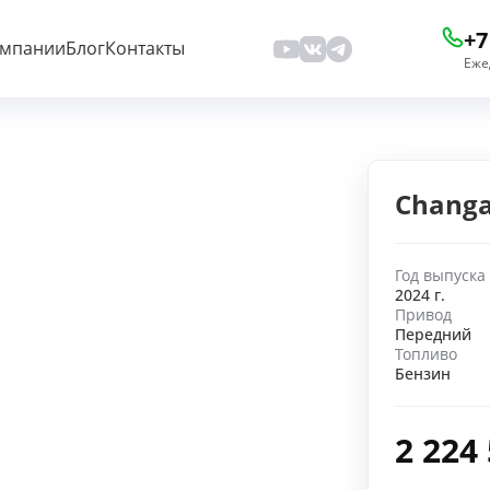
+7
омпании
Блог
Контакты
Еже
Changa
Год выпуска
2024 г.
Привод
Передний
Топливо
Бензин
2 224